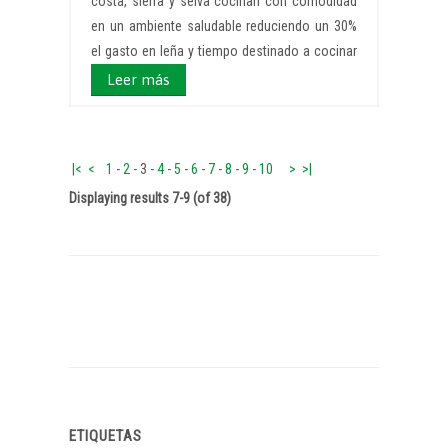
costa, sierra y selva cocinan con comodidad
en un ambiente saludable reduciendo un 30%
el gasto en leña y tiempo destinado a cocinar
Leer más
|<
<
1
-
2
-
3
-
4
-
5
-
6
-
7
-
8
-
9
-
10
>
>|
Displaying results 7-9 (of 38)
ETIQUETAS