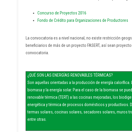
Concurso de Proyectos 2016
Fondo de Crédito para Organizaciones de Productores
La convocatoria es a nivel nacional, no existe restricción geog
beneficiarios de más de un proyecto FASERT, así sean proyecto
convocatoria.
¿QUÉ SON LAS ENERGÍAS RENOVABLES TÉRMICAS?
Son aquellas orientadas a la producción de energía calorífica. 
biomasa y la energía solar. Para el caso de la biomasa se pu
renovable térmica (TERT) a las cocinas mejoradas, los biodige
energética y térmica de procesos domésticos y productivos. D
termas solares, cocinas solares, secadores solares, muros tr
entre otras.