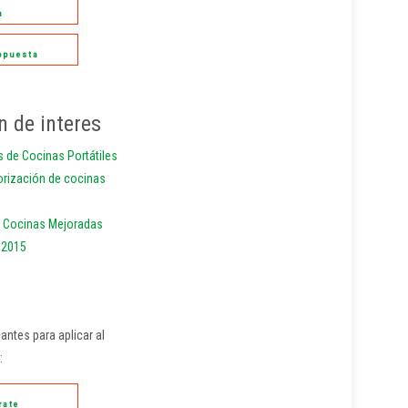
a
ropuesta
n de interes
 de Cocinas Portátiles
orización de cocinas
e Cocinas Mejoradas
s 2015
pantes para aplicar al
:
rate