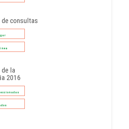
 de consultas
rgar
linea
 de la
ia 2016
leccionadas
ados